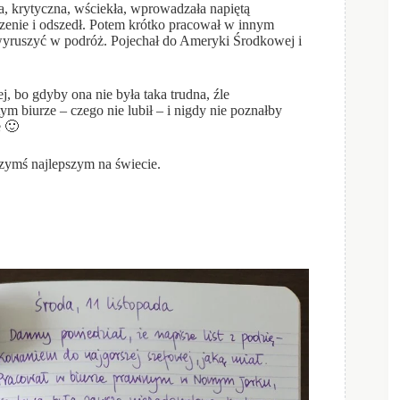
krytyczna, wściekła, wprowadzała napiętą
zenie i odszedł. Potem krótko pracował w innym
 i wyruszyć w podróż. Pojechał do Ameryki Środkowej i
bo gdyby ona nie była taka trudna, źle
m biurze – czego nie lubił – i nigdy nie poznałby
e 🙂
ymś najlepszym na świecie.