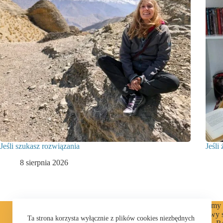
Jeśli szukasz rozwiązania
Jeśli 
8 sierpnia 2026
Cytaty
ENGLISH
Felietony
Filmy
Książki
Kuchnia
Listy
Majowy 
Ta strona korzysta wyłącznie z plików cookies niezbędnych