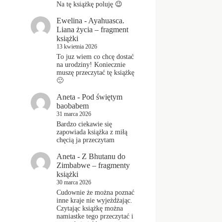
Na tę książkę poluję 😉
Ewelina
-
Ayahuasca.
Liana życia – fragment
książki
13 kwietnia 2026
To juz wiem co chcę dostać
na urodziny! Koniecznie
muszę przeczytać tę książkę
🙂
Aneta
-
Pod świętym
baobabem
31 marca 2026
Bardzo ciekawie się
zapowiada książka z miłą
chęcią ja przeczytam
Aneta
-
Z Bhutanu do
Zimbabwe – fragmenty
książki
30 marca 2026
Cudownie że można poznać
inne kraje nie wyjeżdżając.
Czytając książkę można
namiastke tego przeczytać i