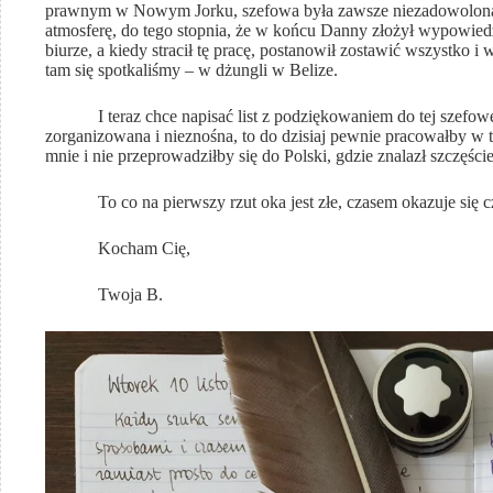
prawnym w Nowym Jorku, szefowa była zawsze niezadowolona, 
atmosferę, do tego stopnia, że w końcu Danny złożył wypowied
biurze, a kiedy stracił tę pracę, postanowił zostawić wszystko
tam się spotkaliśmy – w dżungli w Belize.
I teraz chce napisać list z podziękowaniem do tej szefowej, 
zorganizowana i nieznośna, to do dzisiaj pewnie pracowałby w ty
mnie i nie przeprowadziłby się do Polski, gdzie znalazł szczęści
To co na pierwszy rzut oka jest złe, czasem okazuje się cz
Kocham Cię,
Twoja B.