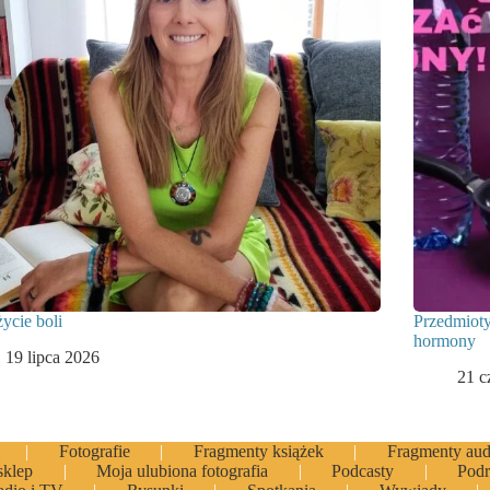
życie boli
Przedmioty
hormony
19 lipca 2026
21 c
Fotografie
Fragmenty książek
Fragmenty aud
sklep
Moja ulubiona fotografia
Podcasty
Podr