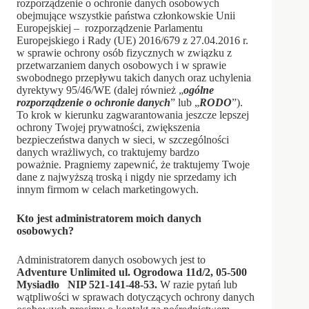
rozporządzenie o ochronie danych osobowych
obejmujące wszystkie państwa członkowskie Unii
Europejskiej – rozporządzenie Parlamentu
Europejskiego i Rady (UE) 2016/679 z 27.04.2016 r.
w sprawie ochrony osób fizycznych w związku z
przetwarzaniem danych osobowych i w sprawie
swobodnego przepływu takich danych oraz uchylenia
dyrektywy 95/46/WE (dalej również „
ogólne
rozporządzenie o ochronie danych
” lub „
RODO
”).
To krok w kierunku zagwarantowania jeszcze lepszej
ochrony Twojej prywatności, zwiększenia
bezpieczeństwa danych w sieci, w szczególności
danych wrażliwych, co traktujemy bardzo
poważnie. Pragniemy zapewnić, że traktujemy Twoje
dane z najwyższą troską i nigdy nie sprzedamy ich
innym firmom w celach marketingowych.
Kto jest administratorem moich danych
osobowych?
Administratorem danych osobowych jest to
Adventure Unlimited ul. Ogrodowa 11d/2, 05-500
Mysiadło NIP 521-141-48-53.
W razie pytań lub
wątpliwości w sprawach dotyczących ochrony danych