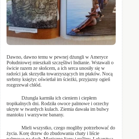
Dawno, dawno temu w pewnej dżungli w Ameryce
Południowej mieszkali szczęśliwi Indianie. Wstawali o
świcie razem ze słońcem, a ich serca unosiły się w
radości jak skrzydła towarzyszących im ptaków. Nocą
srebrny księżyc oświetlał im ścieżki, przyjazny ogień
rozgrzewał chłód.
Dżungla karmiła ich cieniem i ciepłem
tropikalnych dni. Rodziła owoce palmowe i orzechy
ukryte w twardych kulach. Ziemia dawała im bulwy
manioku i warzywne banany.
Mieli wszystko, czego mogliby potrzebować do
życia. Korę drzew do zbudowania chaty i liście
palmowe na dach. Magiczne liany i rośliny. Lekarstwa