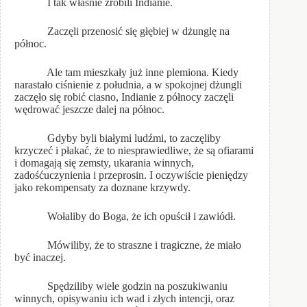
I tak właśnie zrobili Indianie.
Zaczęli przenosić się głębiej w dżunglę na
północ.
Ale tam mieszkały już inne plemiona. Kiedy
narastało ciśnienie z południa, a w spokojnej dżungli
zaczęło się robić ciasno, Indianie z północy zaczęli
wędrować jeszcze dalej na północ.
Gdyby byli białymi ludźmi, to zaczęliby
krzyczeć i płakać, że to niesprawiedliwe, że są ofiarami
i domagają się zemsty, ukarania winnych,
zadośćuczynienia i przeprosin. I oczywiście pieniędzy
jako rekompensaty za doznane krzywdy.
Wołaliby do Boga, że ich opuścił i zawiódł.
Mówiliby, że to straszne i tragiczne, że miało
być inaczej.
Spędziliby wiele godzin na poszukiwaniu
winnych, opisywaniu ich wad i złych intencji, oraz