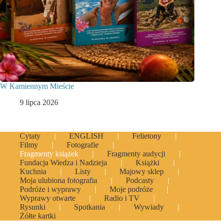
W Kamiennym Mieście
9 lipca 2026
Cytaty
ENGLISH
Felietony
Filmy
Fotografie
Fragmenty książek
Fragmenty audycji
Fundacja Wiedza i Nadzieja
Książki
Kuchnia
Listy
Majowy sklep
Moja ulubiona fotografia
Podcasty
Podróże i wyprawy
Moje podróże
Wyprawy otwarte
Radio i TV
Rysunki
Spotkania
Wywiady
Żółte kartki