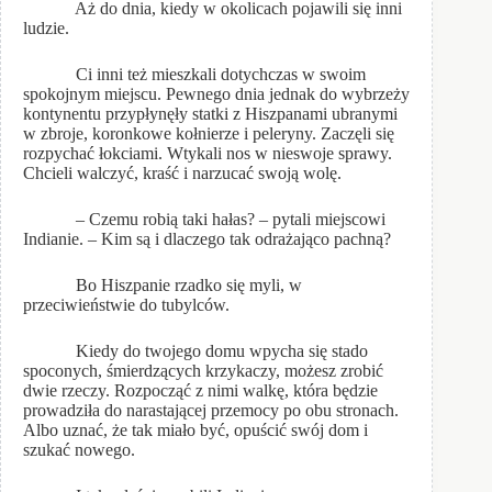
Aż do dnia, kiedy w okolicach pojawili się inni
ludzie.
Ci inni też mieszkali dotychczas w swoim
spokojnym miejscu. Pewnego dnia jednak do wybrzeży
kontynentu przypłynęły statki z Hiszpanami ubranymi
w zbroje, koronkowe kołnierze i peleryny. Zaczęli się
rozpychać łokciami. Wtykali nos w nieswoje sprawy.
Chcieli walczyć, kraść i narzucać swoją wolę.
– Czemu robią taki hałas? – pytali miejscowi
Indianie. – Kim są i dlaczego tak odrażająco pachną?
Bo Hiszpanie rzadko się myli, w
przeciwieństwie do tubylców.
Kiedy do twojego domu wpycha się stado
spoconych, śmierdzących krzykaczy, możesz zrobić
dwie rzeczy. Rozpocząć z nimi walkę, która będzie
prowadziła do narastającej przemocy po obu stronach.
Albo uznać, że tak miało być, opuścić swój dom i
szukać nowego.