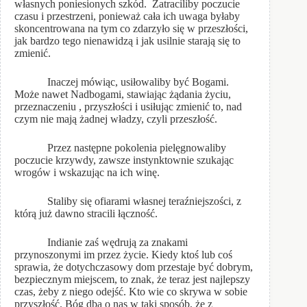
własnych poniesionych szkód. Zatraciliby poczucie
czasu i przestrzeni, ponieważ cała ich uwaga byłaby
skoncentrowana na tym co zdarzyło się w przeszłości,
jak bardzo tego nienawidzą i jak usilnie starają się to
zmienić.
Inaczej mówiąc, usiłowaliby być Bogami.
Może nawet Nadbogami, stawiając żądania życiu,
przeznaczeniu , przyszłości i usiłując zmienić to, nad
czym nie mają żadnej władzy, czyli przeszłość.
Przez następne pokolenia pielęgnowaliby
poczucie krzywdy, zawsze instynktownie szukając
wrogów i wskazując na ich winę.
Staliby się ofiarami własnej teraźniejszości, z
którą już dawno stracili łączność.
Indianie zaś wędrują za znakami
przynoszonymi im przez życie. Kiedy ktoś lub coś
sprawia, że dotychczasowy dom przestaje być dobrym,
bezpiecznym miejscem, to znak, że teraz jest najlepszy
czas, żeby z niego odejść. Kto wie co skrywa w sobie
przyszłość. Bóg dba o nas w taki sposób, że z