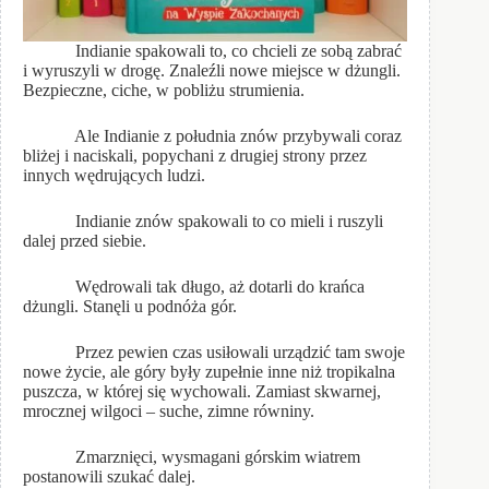
Indianie spakowali to, co chcieli ze sobą zabrać
i wyruszyli w drogę. Znaleźli nowe miejsce w dżungli.
Bezpieczne, ciche, w pobliżu strumienia.
Ale Indianie z południa znów przybywali coraz
bliżej i naciskali, popychani z drugiej strony przez
innych wędrujących ludzi.
Indianie znów spakowali to co mieli i ruszyli
dalej przed siebie.
Wędrowali tak długo, aż dotarli do krańca
dżungli. Stanęli u podnóża gór.
Przez pewien czas usiłowali urządzić tam swoje
nowe życie, ale góry były zupełnie inne niż tropikalna
puszcza, w której się wychowali. Zamiast skwarnej,
mrocznej wilgoci – suche, zimne równiny.
Zmarznięci, wysmagani górskim wiatrem
postanowili szukać dalej.