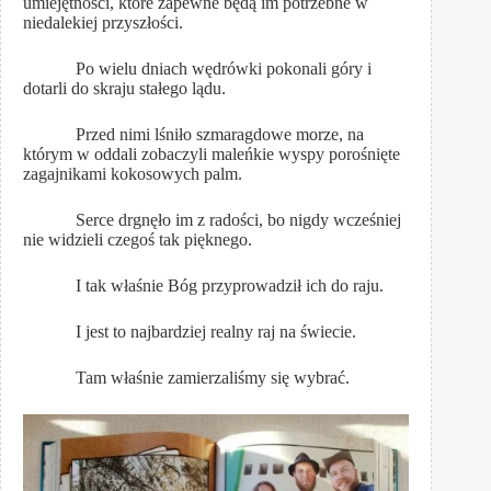
umiejętności, które zapewne będą im potrzebne w
niedalekiej przyszłości.
Po wielu dniach wędrówki pokonali góry i
dotarli do skraju stałego lądu.
Przed nimi lśniło szmaragdowe morze, na
którym w oddali zobaczyli maleńkie wyspy porośnięte
zagajnikami kokosowych palm.
Serce drgnęło im z radości, bo nigdy wcześniej
nie widzieli czegoś tak pięknego.
I tak właśnie Bóg przyprowadził ich do raju.
I jest to najbardziej realny raj na świecie.
Tam właśnie zamierzaliśmy się wybrać.