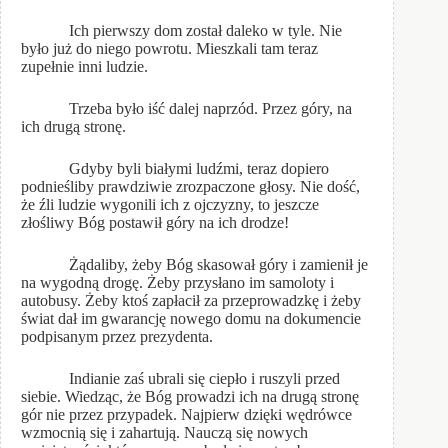
Ich pierwszy dom został daleko w tyle. Nie
było już do niego powrotu. Mieszkali tam teraz
zupełnie inni ludzie.
Trzeba było iść dalej naprzód. Przez góry, na
ich drugą stronę.
Gdyby byli białymi ludźmi, teraz dopiero
podnieśliby prawdziwie zrozpaczone głosy. Nie dość,
że źli ludzie wygonili ich z ojczyzny, to jeszcze
złośliwy Bóg postawił góry na ich drodze!
Żądaliby, żeby Bóg skasował góry i zamienił je
na wygodną drogę. Żeby przysłano im samoloty i
autobusy. Żeby ktoś zapłacił za przeprowadzkę i żeby
świat dał im gwarancję nowego domu na dokumencie
podpisanym przez prezydenta.
Indianie zaś ubrali się ciepło i ruszyli przed
siebie. Wiedząc, że Bóg prowadzi ich na drugą stronę
gór nie przez przypadek. Najpierw dzięki wędrówce
wzmocnią się i zahartują. Nauczą się nowych