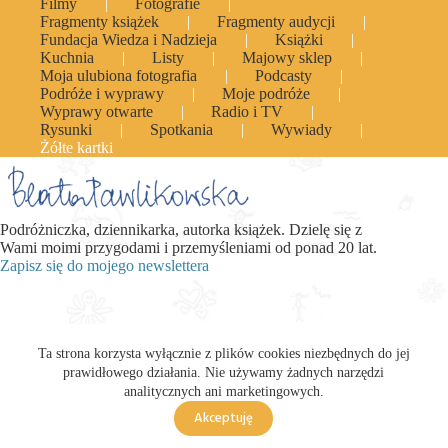
Filmy
Fotografie
Fragmenty książek
Fragmenty audycji
Fundacja Wiedza i Nadzieja
Książki
Kuchnia
Listy
Majowy sklep
Moja ulubiona fotografia
Podcasty
Podróże i wyprawy
Moje podróże
Wyprawy otwarte
Radio i TV
Rysunki
Spotkania
Wywiady
Żółte kartki
Podróżniczka, dziennikarka, autorka książek. Dzielę się z
Wami moimi przygodami i przemyśleniami od ponad 20 lat.
Zapisz się do mojego newslettera
Ta strona korzysta wyłącznie z plików cookies niezbędnych do jej
prawidłowego działania. Nie używamy żadnych narzędzi
analitycznych ani marketingowych.
Akceptuję
Polityka Prywatności
© Beata Pawlikowska 2026 | Projekt i realizacja:
KODBLY