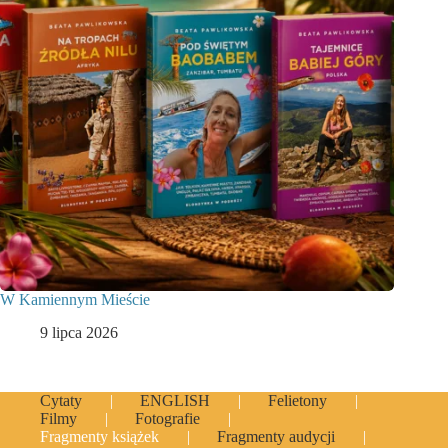
W Kamiennym Mieście
9 lipca 2026
Cytaty
ENGLISH
Felietony
Filmy
Fotografie
Fragmenty książek
Fragmenty audycji