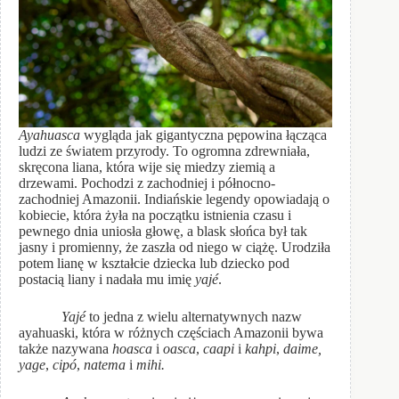
Ayahuasca
wygląda jak gigantyczna pępowina łącząca
ludzi ze światem przyrody. To ogromna zdrewniała,
skręcona liana, która wije się miedzy ziemią a
drzewami. Pochodzi z zachodniej i północno-
zachodniej Amazonii. Indiańskie legendy opowiadają o
kobiecie, która żyła na początku istnienia czasu i
pewnego dnia uniosła głowę, a blask słońca był tak
jasny i promienny, że zaszła od niego w ciążę. Urodziła
potem lianę w kształcie dziecka lub dziecko pod
postacią liany i nadała mu imię
yaj
é
.
Yaj
é
to jedna z wielu alternatywnych nazw
ayahuaski, która w różnych częściach Amazonii bywa
także nazywana
hoasca
i
oasca
,
caapi
i
kahpi
,
daime,
yage
,
cipó
,
natema
i
mihi.