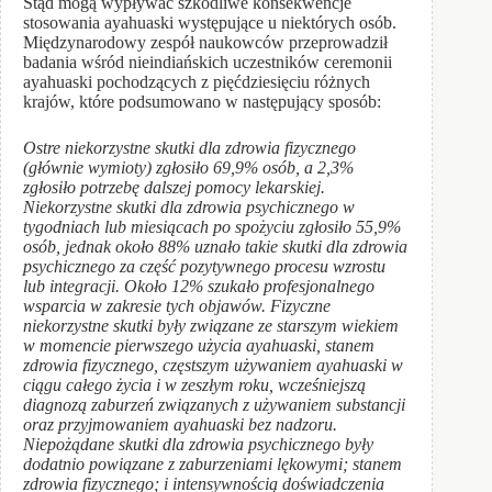
Stąd mogą wypływać szkodliwe konsekwencje
stosowania ayahuaski występujące u niektórych osób.
Międzynarodowy zespół naukowców przeprowadził
badania wśród nieindiańskich uczestników ceremonii
ayahuaski pochodzących z pięćdziesięciu różnych
krajów, które podsumowano w następujący sposób:
Ostre niekorzystne skutki dla zdrowia fizycznego
(głównie wymioty) zgłosiło 69,9% osób, a 2,3%
zgłosiło potrzebę dalszej pomocy lekarskiej.
Niekorzystne skutki dla zdrowia psychicznego w
tygodniach lub miesiącach po spożyciu zgłosiło 55,9%
osób, jednak około 88% uznało takie skutki dla zdrowia
psychicznego za część pozytywnego procesu wzrostu
lub integracji. Około 12% szukało profesjonalnego
wsparcia w zakresie tych objawów. Fizyczne
niekorzystne skutki były związane ze starszym wiekiem
w momencie pierwszego użycia ayahuaski, stanem
zdrowia fizycznego, częstszym używaniem ayahuaski w
ciągu całego życia i w zeszłym roku, wcześniejszą
diagnozą zaburzeń związanych z używaniem substancji
oraz przyjmowaniem ayahuaski bez nadzoru.
Niepożądane skutki dla zdrowia psychicznego były
dodatnio powiązane z zaburzeniami lękowymi; stanem
zdrowia fizycznego; i intensywnością doświadczenia