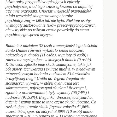
i dwa opisy przypadków opisujących epizody
psychotyczne, a od tego czasu zgłoszono co najmniej
trzy inne przypadki. Chociaż większość przypadków
miała wcześniej zdiagnozowaną chorobę
psychiatryczną, w kilku tak nie było. Niektóre osoby
wymagały zastosowanie leków przeciwpsychotycznych,
ale wszystkie po różnym czasie powróciły do stanu
psychicznego sprzed kryzysu.
Badanie z udziałem 32 osób z amerykańskiego kościoła
Santo Daime również wykazało skutki uboczne,
najczęściej nudności (11 osób), wymioty (9 osób) i
zmęczenie występujące w kolejnych dniach (9 osób).
Kilka osób zgłosiło inne skutki somatyczne, takie jak
ból głowy, tachykardia i skurcze mięśni. W niedawnym
retrospektywnym badaniu z udziałem 614 członków
brazylijskiej religii União do Vegetal (regularnie
stosujących wywar), w której ayahuaska jest
sakramentem, najczęstszymi skutkami fizycznymi,
zgodnie z oczekiwaniami, były wymioty (96,74%) i
nudności (91,53%). Biegunka, dreszcze, tachykardia,
drżenie i szumy uszne to inne częste skutki uboczne. Co
zaskakujące, trwałe skutki fizyczne zgłosiło 41,86%
uczestników, spośród których 3,89% (10 osób) miało
znaczny (n = 9) lub bardzo (n = 1) wpływ na codzienne