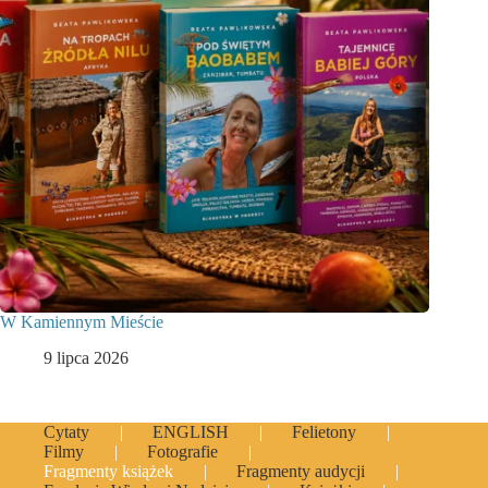
W Kamiennym Mieście
9 lipca 2026
Cytaty
ENGLISH
Felietony
Filmy
Fotografie
Fragmenty książek
Fragmenty audycji