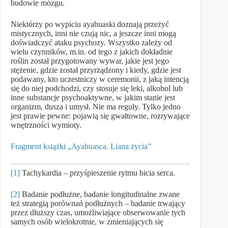
budowie mózgu.
Niektórzy po wypiciu ayahuaski doznają przeżyć
mistycznych, inni nie czują nic, a jeszcze inni mogą
doświadczyć ataku psychozy. Wszystko zależy od
wielu czynników, m.in. od tego z jakich dokładnie
roślin został przygotowany wywar, jakie jest jego
stężenie, gdzie został przyrządzony i kiedy, gdzie jest
podawany, kto uczestniczy w ceremonii, z jaką intencją
się do niej podchodzi, czy stosuje się leki, alkohol lub
inne substancje psychoaktywne, w jakim stanie jest
organizm, dusza i umysł. Nie ma reguły. Tylko jedno
jest prawie pewne: pojawią się gwałtowne, rozrywające
wnętrzności wymioty.
Fragment książki „Ayahuasca. Liana życia”
[1]
Tachykardia – przyśpieszenie rytmu bicia serca.
[2]
Badanie podłużne, badanie longitudinalne zwane
też strategią porównań podłużnych – badanie trwający
przez dłuższy czas, umożliwiające obserwowanie tych
samych osób wielokrotnie, w zmieniających się