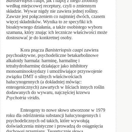
Banisteriopsis caapi
, jak i napój z niego zrobiony
według miejscowej receptury, czyli o zmiennym
składzie. Wywar nigdy nie zawiera jednej rośliny.
Zawsze jest połączeniem co najmniej dwóch, czasem
więcej składników. Wynika to ze specyfiki ich
bioaktywnego działania, a także osobistego wyboru
szamana, który znając ich lecznicze właściwości może
dostosować je do konkretnej osoby.
Kora pnącza
Banisteriopsis caapi
zawiera
psychoaktywne, psychodeliczne betakarbolinowe
alkaloidy harmala: harminę, harmalinę i
tetrahydroharminę działające jako inhibitory
monoaminooksydazy i umożliwiające przyswojenie
związku DMT o silnych właściwościach
halucynogennych (a dokładniej mówiąc:
enteogenicznych) zawartych w liściach innych roślin
dodawanych do wywaru, najczęściej krzewu
Psychotria viridis.
Enteogeny to nowe słowo utworzone w 1979
roku dla odróżnienia substancji halucynogennych i
psychodelicznych od takich, które wywołują
doświadczenia mistyczne i prowadzą do osiągnięcia
duchowej przemiany. Teoretycznie słowa