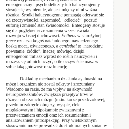
enteogeniczny i psychodeliczny lub halucynogenny
stosuje się wymiennie, ale jest między nimi ważna
różnica. Środki halucynogenne pomagają oderwać się
od rzeczywistości, zapomnieć, „odlecieć”, poczuć
euforię i zmienić stan świadomości. Enteogeny stosuje
się dla pogłębienia zrozumienia wszechświata i
rozwoju własnej duchowości.
Éntheos
w starożytnej
grece oznacza kogoś natchnionego, nawiedzonego
boską mocą, oświeconego, a
genésthai
to „narodziny,
powstanie, źródło”. Inaczej mówiąc, dzięki
enteogenom trafiasz wprost do roślin-nauczycieli i
możesz się od nich uczyć, o ile oczywiście masz w
sobie taką gotowość oraz intencję.
Dokładny mechanizm działania ayahuaski na
mózg i organizm nie został odkryty i zrozumiany.
Wiadomo na razie, że ma wpływ na aktywność
neuroprzekaźników, zwiększa przepływ krwi w
różnych obszarach mózgu (m.in. korze przedczołowej,
przednim zakręcie obręczy, wyspie, ciele
migdałowatym i hipokampie związanymi z
przetwarzaniem emocji oraz ich rozumieniem i
analizowaniem (introspekcją). Przy wielokrotnym
stosowaniu może prowadzić do strukturalnych zmian w