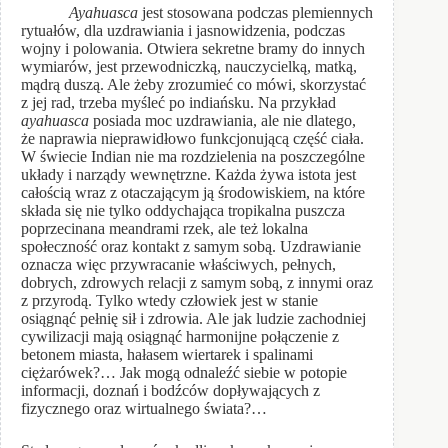
Ayahuasca
jest stosowana podczas plemiennych
rytuałów, dla uzdrawiania i jasnowidzenia, podczas
wojny i polowania. Otwiera sekretne bramy do innych
wymiarów, jest przewodniczką, nauczycielką, matką,
mądrą duszą. Ale żeby zrozumieć co mówi, skorzystać
z jej rad, trzeba myśleć po indiańsku. Na przykład
ayahuasca
posiada moc uzdrawiania, ale nie dlatego,
że naprawia nieprawidłowo funkcjonującą część ciała.
W świecie Indian nie ma rozdzielenia na poszczególne
układy i narządy wewnętrzne. Każda żywa istota jest
całością wraz z otaczającym ją środowiskiem, na które
składa się nie tylko oddychająca tropikalna puszcza
poprzecinana meandrami rzek, ale też lokalna
społeczność oraz kontakt z samym sobą. Uzdrawianie
oznacza więc przywracanie właściwych, pełnych,
dobrych, zdrowych relacji z samym sobą, z innymi oraz
z przyrodą. Tylko wtedy człowiek jest w stanie
osiągnąć pełnię sił i zdrowia. Ale jak ludzie zachodniej
cywilizacji mają osiągnąć harmonijne połączenie z
betonem miasta, hałasem wiertarek i spalinami
ciężarówek?… Jak mogą odnaleźć siebie w potopie
informacji, doznań i bodźców dopływających z
fizycznego oraz wirtualnego świata?…