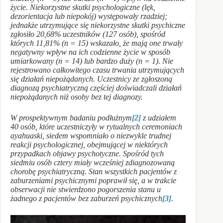
życie. Niekorzystne skutki psychologiczne (lęk,
dezorientacja lub niepokój) występowały rzadziej;
jednakże utrzymujące się niekorzystne skutki psychiczne
zgłosiło 20,68% uczestników (127 osób), spośród
których 11,81% (n = 15) wskazało, że mają one trwały
negatywny wpływ na ich codzienne życie w sposób
umiarkowany (n = 14) lub bardzo duży (n = 1). Nie
rejestrowano całkowitego czasu trwania utrzymujących
się działań niepożądanych. Uczestnicy ze zgłoszoną
diagnozą psychiatryczną częściej doświadczali działań
niepożądanych niż osoby bez tej diagnozy.
W prospektywnym badaniu podłużnym
[2]
z udziałem
40 osób, które uczestniczyły w rytualnych ceremoniach
ayahuaski, siedem wspomniało o niezwykle trudnej
reakcji psychologicznej, obejmującej w niektórych
przypadkach objawy psychotyczne. Spośród tych
siedmiu osób cztery miały wcześniej zdiagnozowaną
chorobę psychiatryczną. Stan wszystkich pacjentów z
zaburzeniami psychicznymi poprawił się, a w trakcie
obserwacji nie stwierdzono pogorszenia stanu u
żadnego z pacjentów bez zaburzeń psychicznych
[3]
.