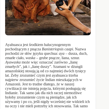
Ayahuasca jest środkiem halucynogennym
pochodzącym z pnącza
Banisteriopsis caapi
. Nazwa
pochodzi ze słów języku quechua:
aya
– dusza, duch,
zmarłe ciało,
waska
– grube pnącze, liana, sznur.
Ayawaska
może więc oznaczać zarówno „lianę
zmarłych”, jak i „lianę duszy”. Szamani w dżungli
amazońskiej stosują ją od co najmniej dwóch tysięcy
lat. Żeby zrozumieć czym jest ayahuasca trzeba
najpierw zrozumieć życie Indian mieszkających w
Amazonii. Jest to trudne dlatego, że w naszej
cywilizacji nie istnieją pojęcia, którymi posługują się
Indianie. Tak samo jak dla nich raczej niemożliwe
byłoby zrozumienie czym są pieniądze, jak ich
używamy i po co, jeśli nigdy wcześniej nie widzieli ich
na oczy i nie mieli potrzeby ich stosowania. Tak samo