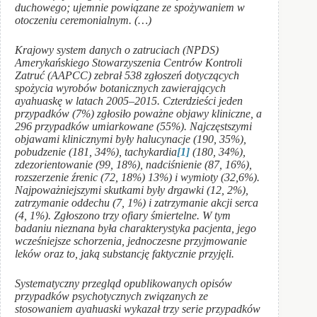
duchowego; ujemnie powiązane ze spożywaniem w
otoczeniu ceremonialnym. (…)
Krajowy system danych o zatruciach (NPDS)
Amerykańskiego Stowarzyszenia Centrów Kontroli
Zatruć (AAPCC) zebrał 538 zgłoszeń dotyczących
spożycia wyrobów botanicznych zawierających
ayahuaskę w latach 2005–2015. Czterdzieści jeden
przypadków (7%) zgłosiło poważne objawy kliniczne, a
296 przypadków umiarkowane (55%). Najczęstszymi
objawami klinicznymi były halucynacje (190, 35%),
pobudzenie (181, 34%), tachykardia
[1]
(180, 34%),
zdezorientowanie (99, 18%), nadciśnienie (87, 16%),
rozszerzenie źrenic (72, 18%) 13%) i wymioty (32,6%).
Najpoważniejszymi skutkami były drgawki (12, 2%),
zatrzymanie oddechu (7, 1%) i zatrzymanie akcji serca
(4, 1%). Zgłoszono trzy ofiary śmiertelne. W tym
badaniu nieznana była charakterystyka pacjenta, jego
wcześniejsze schorzenia, jednoczesne przyjmowanie
leków oraz to, jaką substancję faktycznie przyjęli.
Systematyczny przegląd opublikowanych opisów
przypadków psychotycznych związanych ze
stosowaniem ayahuaski wykazał trzy serie przypadków