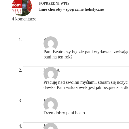
POPRZEDNI
WPIS
Inne choroby - spojrzenie holistyczne
4 komentarze
Alicja
Pani Beato czy będzie pani wydawała zwisający
pani na ten rok?
LAURA
Pracuję nad swoimi myślami, staram się uczyć
dawka Pani wskazówek jest jak bezpieczna d
Julia
Dżen dobry pani beato
Julia