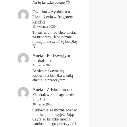
Na tę książkę poluję 😉
Ewelina
-
Ayahuasca.
Liana życia – fragment
książki
13 kwietnia 2026
To juz wiem co chcę dostać
na urodziny! Koniecznie
muszę przeczytać tę książkę
🙂
Aneta
-
Pod świętym
baobabem
31 marca 2026
Bardzo ciekawie się
zapowiada książka z miłą
chęcią ja przeczytam
Aneta
-
Z Bhutanu do
Zimbabwe – fragmenty
książki
30 marca 2026
Cudownie że można poznać
inne kraje nie wyjeżdżając.
Czytając książkę można
namiastke tego przeczytać i