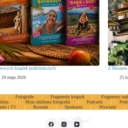
 nowych książek podróżniczych
Z Bhutanu
29 maja 2026
25 l
Fotografie
Fragmenty książek
Fragmenty aud
sklep
Moja ulubiona fotografia
Podcasty
Podr
adio i TV
Rysunki
Spotkania
Wywiady