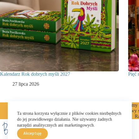
Kalendarz Rok dobrych myśli 2027
Pięć
27 lipca 2026
Cytaty
ENGLISH
Felietony
Filmy
Książki
Kuchnia
Listy
Majowy 
Ta strona korzysta wyłącznie z plików cookies niezbędnych
Wyprawy otwarte
R
do jej prawidłowego działania. Nie używamy żadnych
narzędzi analitycznych ani marketingowych.
Akceptuję