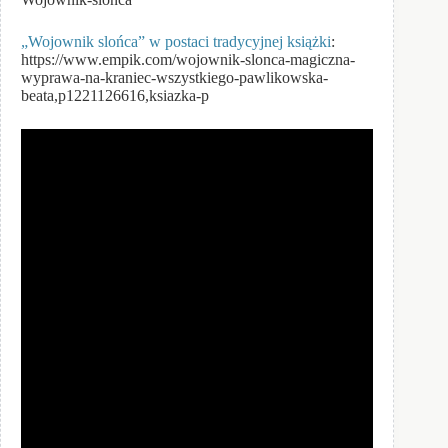
„Wojownik slońca” w postaci tradycyjnej książki
:
https://www.empik.com/wojownik-slonca-magiczna-
wyprawa-na-kraniec-wszystkiego-pawlikowska-
beata,p1221126616,ksiazka-p