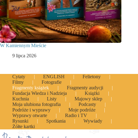
W Kamiennym Mieście
9 lipca 2026
Cytaty
ENGLISH
Felietony
Filmy
Fotografie
Fragmenty książek
Fragmenty audycji
Fundacja Wiedza i Nadzieja
Książki
Kuchnia
Listy
Majowy sklep
Moja ulubiona fotografia
Podcasty
Podróże i wyprawy
Moje podróże
Wyprawy otwarte
Radio i TV
Rysunki
Spotkania
Wywiady
Żółte kartki