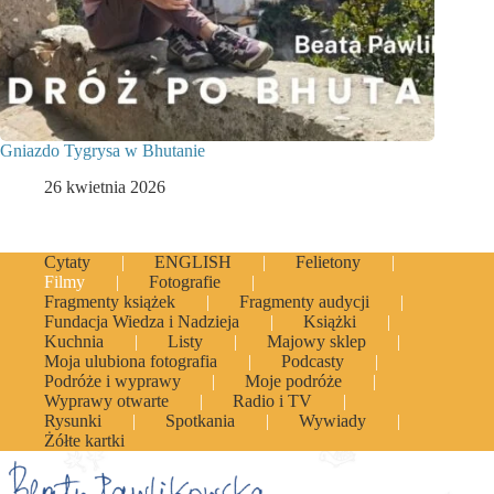
Gniazdo Tygrysa w Bhutanie
26 kwietnia 2026
Cytaty
ENGLISH
Felietony
Filmy
Fotografie
Fragmenty książek
Fragmenty audycji
Fundacja Wiedza i Nadzieja
Książki
Kuchnia
Listy
Majowy sklep
Moja ulubiona fotografia
Podcasty
Podróże i wyprawy
Moje podróże
Wyprawy otwarte
Radio i TV
Rysunki
Spotkania
Wywiady
Żółte kartki