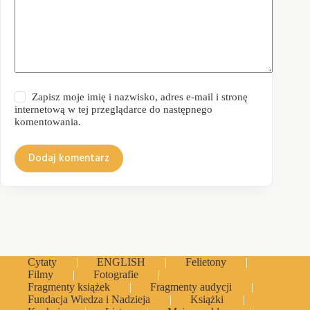
Zapisz moje imię i nazwisko, adres e-mail i stronę
internetową w tej przeglądarce do następnego
komentowania.
Dodaj komentarz
Cytaty
ENGLISH
Felietony
Filmy
Fotografie
Fragmenty książek
Fragmenty audycji
Fundacja Wiedza i Nadzieja
Książki