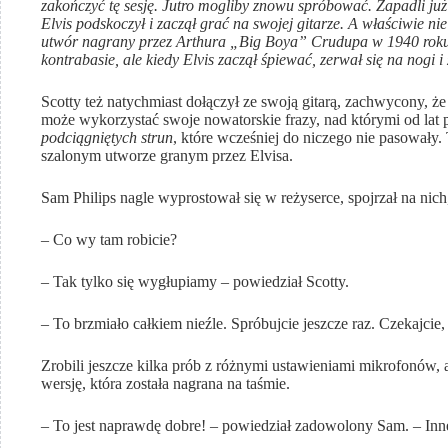
zakończyć tę sesję. Jutro mogliby znowu spróbować. Zapadli ju
Elvis podskoczył i zaczął grać na swojej gitarze. A właściwie ni
utwór nagrany przez Arthura „Big Boya” Crudupa w 1940 roku: 
kontrabasie, ale kiedy Elvis zaczął śpiewać, zerwał się na nogi i
Scotty też natychmiast dołączył ze swoją gitarą, zachwycony, 
może wykorzystać swoje nowatorskie frazy, nad którymi od lat
podciągniętych strun
, które wcześniej do niczego nie pasowały.
szalonym utworze granym przez Elvisa.
Sam Philips nagle wyprostował się w reżyserce, spojrzał na nich
– Co wy tam robicie?
– Tak tylko się wygłupiamy – powiedział Scotty.
– To brzmiało całkiem nieźle. Spróbujcie jeszcze raz. Czekajcie
Zrobili jeszcze kilka prób z różnymi ustawieniami mikrofonów, 
wersję, która została nagrana na taśmie.
– To jest naprawdę dobre! – powiedział zadowolony Sam. – Inn