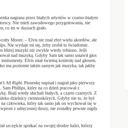
osenka nagrana przez białych artystów w czarno-białym
torscy. Nie mieli zawodowego przygotowania, nie
m, co im w duszach grało.
tty Moore. – Elvis nie znał zbyt wielu akordów, ale
ps. Nie wydaje mi się, żeby zrobił to świadomie.
s bliżej muzyki niż zwykle wtedy robiono. Jeśli
minował nad muzyką. Gdyby Sam tak samo ustawił głos
 instrumenty. Elvis miał świetną kontrolę nad głosem.
 głos ma poziomie takim samym jak muzyka, tak jakby
t’s All Right
. Piosenkę napisał i nagrał jako pierwszy
 Sam Phillips, który na co dzień pracował z
ę. Biali wtedy słuchali białych, a czarni czarnych. Z
daleko dzielnicy ciemnoskórych. Gdyby nie to, że był
fił na człowieka, który tak samo jak on wychował się w
 wprost z udręczonej duszy, nie zostałby pewnie nigdy
 szczęście spotkać na swojej drodze ludzi, którzy