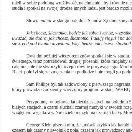
mieli w sobie podobną wrażliwość, natchnienie i byli równie ni
studia i spotkał na swojej drodze innych ludzi, jest bardzo możl
Słowo
mama
w slangu południa Stanów Zjednoczonych 
Jak chcesz, ślicznotko, będzie jak sobie życzysz, wszyst
uważać, ale dobra, jak chcesz, ślicznotko. Pakuję się już i na d
się kręcił pod twoimi drzwiami. Więc będzie jak chcesz, ślicznotk
Dwa dni później wieczorem znów spotkali się w studiu. Sz
świetnego, teraz potrzebowali drugiej piosenki, która mogłaby si
całą noc, ale nie stworzyli niczego równie porywającego. Mario
Black położył się ze zmęczenia na podłodze i nie mogli go podn
Sam Phillips był tak zadowolony z pierwszego nagrania
który prowadził codzienny wieczorny program w stacji WHBQ
Przypomnę, w połowie lat pięćdziesiątych na południu Stan
białych stacjach, a czarni słuchali czarnej muzyki w swoich ro
względem wyjątkowy. Nie dzielił muzyki na czarną i białą. Mów
George Klein pisze o nim, że „mówił szybko jak karabin ma
czasem jak czarny niewolnik z pola, czasem jak prowadzący auk