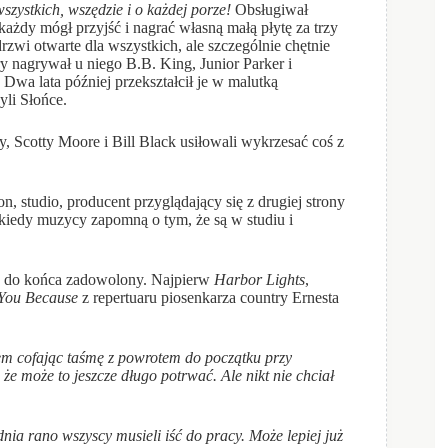
ystkich, wszędzie i o każdej porze!
Obsługiwał
każdy mógł przyjść i nagrać własną małą płytę za trzy
drzwi otwarte dla wszystkich, ale szczególnie chętnie
 nagrywał u niego B.B. King, Junior Parker i
wa lata później przekształcił je w malutką
li Słońce.
 Scotty Moore i Bill Black usiłowali wykrzesać coś z
n, studio, producent przyglądający się z drugiej strony
kiedy muzycy zapomną o tym, że są w studiu i
ich do końca zadowolony. Najpierw
Harbor Lights
,
 You Because
z repertuaru piosenkarza country Ernesta
tem cofając taśmę z powrotem do początku przy
że może to jeszcze długo potrwać. Ale nikt nie chciał
dnia rano wszyscy musieli iść do pracy. Mo
ż
e lepiej już