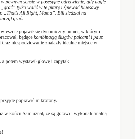
ż w pewnym sensie w posesyjne odrętwienie, gdy nagle
e „grać” tylko walić w tę gitarę i śpiewać bluesowy
„That’s All Right, Mama”. Bill siedział na
 zaczął grać.
że wreszcie pojawił się dynamiczny numer, w którym
 pracował, będące
kombinacją ślizgów palcami i pauz
 Teraz niespodziewanie znalazły idealne miejsce w
, a potem wystawił głowę i zapytał:
, przyjdę poprawić mikrofony.
aż w końcu Sam uznał, że są gotowi i wykonali finalną
e!