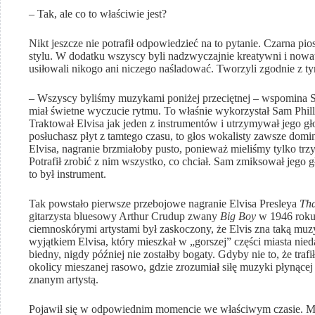
– Tak, ale co to właściwie jest?
Nikt jeszcze nie potrafił odpowiedzieć na to pytanie. Czarna pi
stylu. W dodatku wszyscy byli nadzwyczajnie kreatywni i nowa
usiłowali nikogo ani niczego naśladować. Tworzyli zgodnie z ty
– Wszyscy byliśmy muzykami poniżej przeciętnej – wspomina Sco
miał świetne wyczucie rytmu. To właśnie wykorzystał Sam Philli
Traktował Elvisa jak jeden z instrumentów i utrzymywał jego gło
posłuchasz płyt z tamtego czasu, to głos wokalisty zawsze do
Elvisa, nagranie brzmiałoby pusto, ponieważ mieliśmy tylko trzy
Potrafił zrobić z nim wszystko, co chciał. Sam zmiksował jego
to był instrument.
Tak powstało pierwsze przebojowe nagranie Elvisa Presleya
Tha
gitarzysta bluesowy Arthur Crudup zwany
Big Boy
w 1946 roku.
ciemnoskórymi artystami był zaskoczony, że Elvis zna taką muzyk
wyjątkiem Elvisa, który mieszkał w „gorszej” części miasta nie
biedny, nigdy później nie zostałby bogaty. Gdyby nie to, że tra
okolicy mieszanej rasowo, gdzie zrozumiał siłę muzyki płynącej
znanym artystą.
Pojawił się w odpowiednim momencie we właściwym czasie. Miał