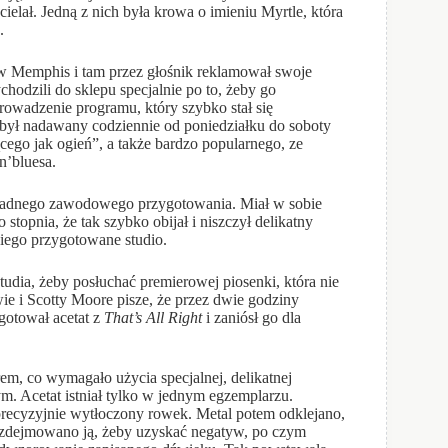
cielał. Jedną z nich była krowa o imieniu Myrtle, która
.
emphis i tam przez głośnik reklamował swoje
chodzili do sklepu specjalnie po to, żeby go
owadzenie programu, który szybko stał się
 był nadawany codziennie od poniedziałku do soboty
ego jak ogień”, a także bardzo popularnego, ze
n’bluesa.
dnego zawodowego przygotowania. Miał w sobie
stopnia, że tak szybko obijał i niszczył delikatny
niego przygotowane studio.
udia, żeby posłuchać premierowej piosenki, która nie
ie i Scotty Moore pisze, że przez dwie godziny
gotował acetat z
That’s All Right
i zaniósł go dla
rem, co wymagało użycia specjalnej, delikatnej
Acetat istniał tylko w jednym egzemplarzu.
precyzyjnie wytłoczony rowek. Metal potem odklejano,
zdejmowano ją, żeby uzyskać negatyw, po czym