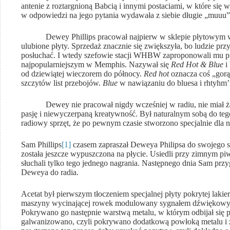
antenie z roztargnioną Babcią i innymi postaciami, w które się w
w odpowiedzi na jego pytania wydawała z siebie długie „muuu”
Dewey Phillips pracował najpierw w sklepie płytowym w M
ulubione płyty. Sprzedaż znacznie się zwiększyła, bo ludzie przy
posłuchać. I wtedy szefowie stacji WHBW zaproponowali mu pr
najpopularniejszym w Memphis. Nazywał się
Red Hot & Blue
i
od dziewiątej wieczorem do północy.
Red hot
oznacza coś „gorąc
szczytów list przebojów.
Blue
w nawiązaniu do bluesa i rhtyhm’
Dewey nie pracował nigdy wcześniej w radiu, nie miał ża
pasję i niewyczerpaną kreatywność. Był naturalnym sobą do tego 
radiowy sprzęt, że po pewnym czasie stworzono specjalnie dla 
Sam Phillips
[1]
czasem zapraszał Deweya Philipsa do swojego st
została jeszcze wypuszczona na płycie. Usiedli przy zimnym piw
słuchali tylko tego jednego nagrania. Następnego dnia Sam przy
Deweya do radia.
Acetat był pierwszym tłoczeniem specjalnej płyty pokrytej lakie
maszyny wycinającej rowek modulowany sygnałem dźwiękowym. 
Pokrywano go następnie warstwą metalu, w którym odbijał się 
galwanizowano, czyli pokrywano dodatkową powłoką metalu i 