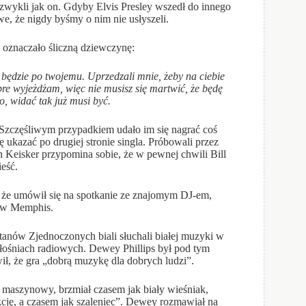
ezwykli jak on. Gdyby Elvis Presley wszedł do innego
iwe, że nigdy byśmy o nim nie usłyszeli.
oznaczało śliczną dziewczynę:
ko będzie po twojemu. Uprzedzali mnie, żeby na ciebie
obre wyjeżdżam, więc nie musisz się martwić, że będę
o, widać tak już musi być.
częśliwym przypadkiem udało im się nagrać coś
ę ukazać po drugiej stronie singla. Próbowali przez
n Keisker przypomina sobie, że w pewnej chwili Bill
ieść.
, że umówił się na spotkanie ze znajomym DJ-em,
 w Memphis.
ów Zjednoczonych biali słuchali białej muzyki w
zgłośniach radiowych. Dewey Phillips był pod tym
ił, że gra „dobrą muzykę dla dobrych ludzi”.
szynowy, brzmiał czasem jak biały wieśniak,
cję, a czasem jak szaleniec”. Dewey rozmawiał na