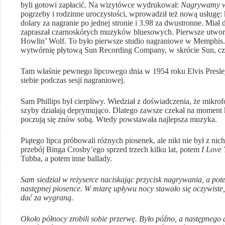
byli gotowi zapłacić. Na wizytówce wydrukował:
Nagrywamy wsz
pogrzeby i rodzinne uroczystości, wprowadził też nową usługę: 
dolary za nagranie po jednej stronie i 3.98 za dwustronne. Miał 
zapraszał czarnoskórych muzyków bluesowych. Pierwsze utwory
Howlin’ Wolf. To było pierwsze studio nagraniowe w Memphis. D
wytwórnię płytową Sun Recording Company, w skrócie Sun, czy
Tam właśnie pewnego lipcowego dnia w 1954 roku Elvis Presley,
siebie podczas sesji nagraniowej.
Sam Phillips był cierpliwy. Wiedział z doświadczenia, że mikrofo
szyby działają deprymująco. Dlatego zawsze czekał na moment 
poczują się znów sobą. Wtedy powstawała najlepsza muzyka.
Piątego lipca próbowali różnych piosenek, ale nikt nie był z n
przebój Binga Crosby’ego sprzed trzech kilku lat, potem
I Love
Tubba, a potem inne ballady.
Sam siedział w reżyserce naciskając przycisk nagrywania, a po
następnej piosence. W miarę upływu nocy stawało się oczywiste, 
dać za wygraną.
Około północy zrobili sobie przerwę. Było późno, a następnego 