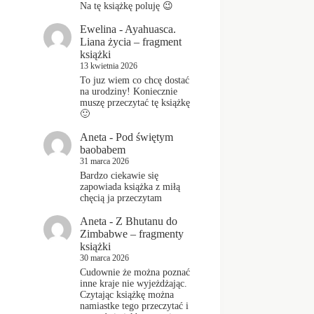
Na tę książkę poluję 😉
Ewelina
-
Ayahuasca.
Liana życia – fragment
książki
13 kwietnia 2026
To juz wiem co chcę dostać
na urodziny! Koniecznie
muszę przeczytać tę książkę
🙂
Aneta
-
Pod świętym
baobabem
31 marca 2026
Bardzo ciekawie się
zapowiada książka z miłą
chęcią ja przeczytam
Aneta
-
Z Bhutanu do
Zimbabwe – fragmenty
książki
30 marca 2026
Cudownie że można poznać
inne kraje nie wyjeżdżając.
Czytając książkę można
namiastke tego przeczytać i