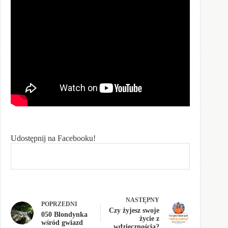
Udostępnij na Facebooku!
NASTĘPNY
POPRZEDNI
Czy żyjesz swoje
050 Blondynka
życie z
wśród gwiazd
wdzięcznością?