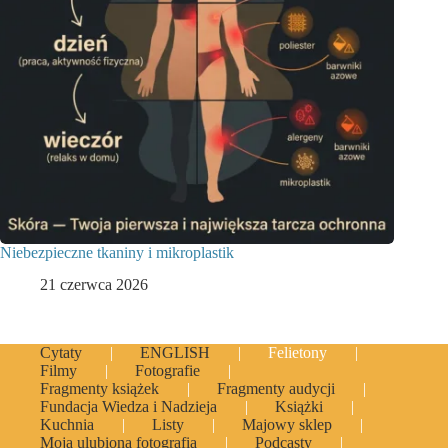
Niebezpieczne tkaniny i mikroplastik
21 czerwca 2026
Cytaty
ENGLISH
Felietony
Filmy
Fotografie
Fragmenty książek
Fragmenty audycji
Fundacja Wiedza i Nadzieja
Książki
Kuchnia
Listy
Majowy sklep
Moja ulubiona fotografia
Podcasty