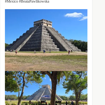
#Mexico #BeataPawlikowska