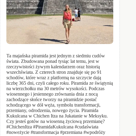
Ta majańska piramida jest jednym z siedmiu cudów
świata. Zbudowana ponad tysiąc lat temu, jest w
rzeczywistości żywym kalendarzem oraz historią
wszechświata. Z czterech stron znajduje się po 91
schodów, które wraz z platformą na szczycie dają
liczbę 365 dni, czyli całego roku. Piramida ze świątynią
na wierzchołku ma 30 metrów wysokości. Podczas
wiosennego i jesiennego zrównania dnia z nocą
zachodzące słońce tworzy na piramidzie postać
schodzącego w dół węża, symbolu transformacji,
przemiany, odrodzenia, nowego życia. Piramida
Kukulcana w Chichen Itza na Jukatanie w Meksyku.
Czy jesteś gotów na wiosenną życiową przemianę?
#ChichenItza #PiramidaKukulcana #cudaświata
#noweżycie #transformacja #przemiana #wpodróży