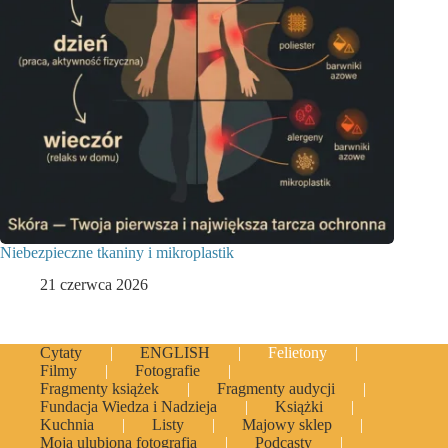
Niebezpieczne tkaniny i mikroplastik
21 czerwca 2026
Cytaty
ENGLISH
Felietony
Filmy
Fotografie
Fragmenty książek
Fragmenty audycji
Fundacja Wiedza i Nadzieja
Książki
Kuchnia
Listy
Majowy sklep
Moja ulubiona fotografia
Podcasty