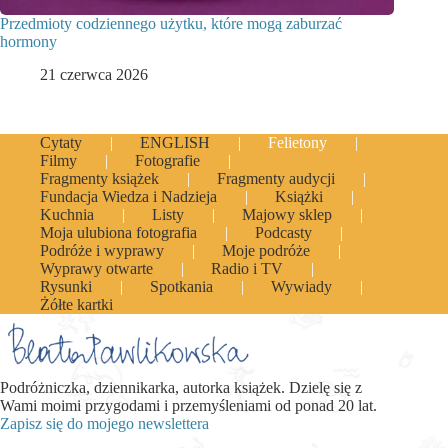
Przedmioty codziennego użytku, które mogą zaburzać
hormony
21 czerwca 2026
Cytaty
ENGLISH
Felietony
Filmy
Fotografie
Fragmenty książek
Fragmenty audycji
Fundacja Wiedza i Nadzieja
Książki
Kuchnia
Listy
Majowy sklep
Moja ulubiona fotografia
Podcasty
Podróże i wyprawy
Moje podróże
Wyprawy otwarte
Radio i TV
Rysunki
Spotkania
Wywiady
Żółte kartki
Podróżniczka, dziennikarka, autorka książek. Dzielę się z
Wami moimi przygodami i przemyśleniami od ponad 20 lat.
Zapisz się do mojego newslettera