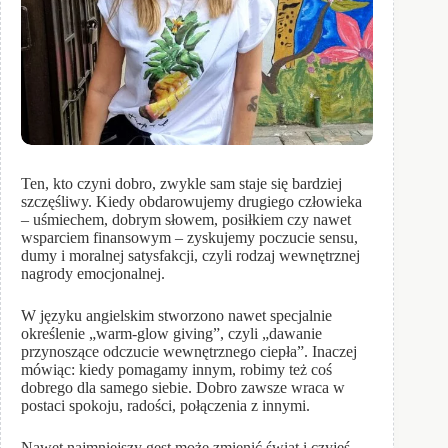
Ten, kto czyni dobro, zwykle sam staje się bardziej
szczęśliwy. Kiedy obdarowujemy drugiego człowieka
– uśmiechem, dobrym słowem, posiłkiem czy nawet
wsparciem finansowym – zyskujemy poczucie sensu,
dumy i moralnej satysfakcji, czyli rodzaj wewnętrznej
nagrody emocjonalnej.
W języku angielskim stworzono nawet specjalnie
określenie „warm-glow giving”, czyli „dawanie
przynoszące odczucie wewnętrznego ciepła”. Inaczej
mówiąc: kiedy pomagamy innym, robimy też coś
dobrego dla samego siebie. Dobro zawsze wraca w
postaci spokoju, radości, połączenia z innymi.
Nawet najmniejszy gest może zmienić świat i czyjeś