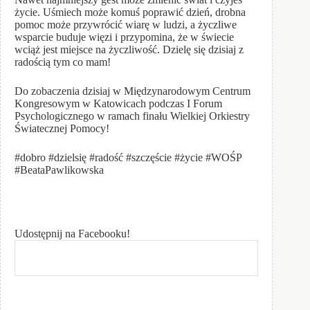
życie. Uśmiech może komuś poprawić dzień, drobna
pomoc może przywrócić wiarę w ludzi, a życzliwe
wsparcie buduje więzi i przypomina, że w świecie
wciąż jest miejsce na życzliwość. Dzielę się dzisiaj z
radością tym co mam!
Do zobaczenia dzisiaj w Międzynarodowym Centrum
Kongresowym w Katowicach podczas I Forum
Psychologicznego w ramach finału Wielkiej Orkiestry
Światecznej Pomocy!
#dobro #dzielsię #radość #szczęście #życie #WOŚP
#BeataPawlikowska
Udostępnij na Facebooku!