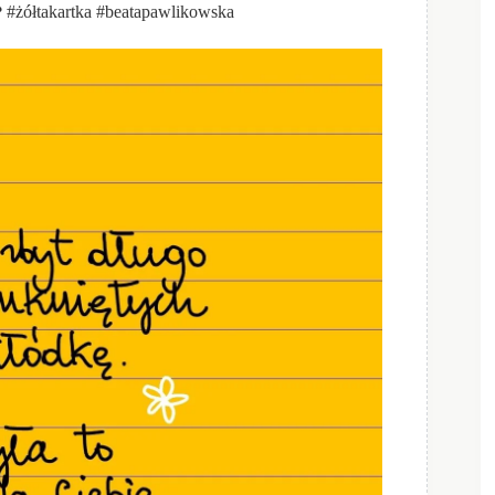
 ❤ #żółtakartka #beatapawlikowska