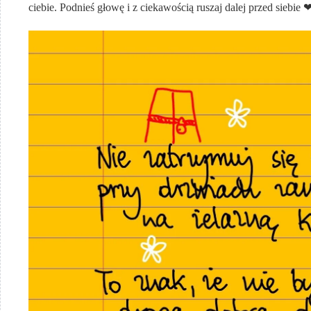
ciebie. Podnieś głowę i z ciekawością ruszaj dalej przed siebie