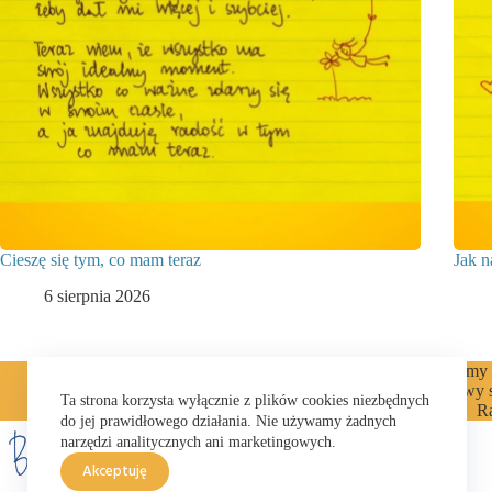
Cieszę się tym, co mam teraz
Jak n
6 sierpnia 2026
Cytaty
ENGLISH
Felietony
Filmy
Książki
Kuchnia
Listy
Majowy 
Ta strona korzysta wyłącznie z plików cookies niezbędnych
Wyprawy otwarte
R
do jej prawidłowego działania. Nie używamy żadnych
narzędzi analitycznych ani marketingowych.
Akceptuję