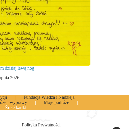
am dzisiaj lewą nog
erpnia 2026
ycji
Fundacja Wiedza i Nadzieja
óże i wyprawy
Moje podróże
Żółte kartki
Polityka Prywatności