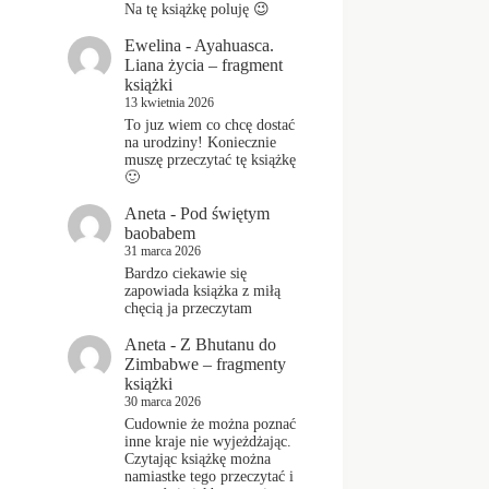
Na tę książkę poluję 😉
Ewelina
-
Ayahuasca.
Liana życia – fragment
książki
13 kwietnia 2026
To juz wiem co chcę dostać
na urodziny! Koniecznie
muszę przeczytać tę książkę
🙂
Aneta
-
Pod świętym
baobabem
31 marca 2026
Bardzo ciekawie się
zapowiada książka z miłą
chęcią ja przeczytam
Aneta
-
Z Bhutanu do
Zimbabwe – fragmenty
książki
30 marca 2026
Cudownie że można poznać
inne kraje nie wyjeżdżając.
Czytając książkę można
namiastke tego przeczytać i