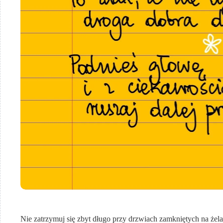
Nie zatrzymuj się zbyt długo przy drzwiach zamkniętych na żela