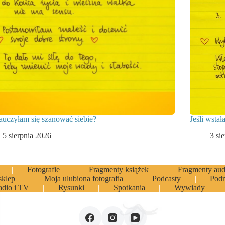
auczyłam się szanować siebie?
Jeśli wstał
5 sierpnia 2026
3 si
Fotografie
Fragmenty książek
Fragmenty aud
sklep
Moja ulubiona fotografia
Podcasty
Podr
adio i TV
Rysunki
Spotkania
Wywiady