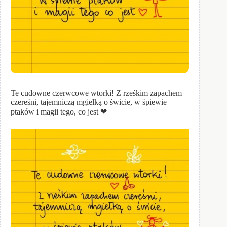
Te cudowne czerwcowe wtorki! Z rześkim zapachem
czereśni, tajemniczą mgiełką o świcie, w śpiewie
ptaków i magii tego, co jest ❤